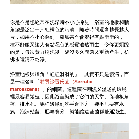
室內外除蟲專區
媽媽廚房專區
你是不是也經常在洗澡時不小心撇見，浴室的地板和牆
浴室清潔專區
角總是泛出一片紅橘色的污漬，隨著時間還會越長越大
片，如果不小心踩到，腳底甚至會覺得有點滑滑的，一
清潔大掃除專區
種不舒服又讓人有點噁心的感覺油然而生。令你更煩躁
精油香氛專區
的是，每次費力刷洗後，隔沒多久問題又重新產生，彷
彿永遠清不乾淨。
強效誘引捕黏板
浴室地板與牆角「紅紅滑滑的」，其實不只是髒污，而
優品x柴語錄
是一種名叫「
黏質沙雷氏菌（Serratia
團購專區
marcescens）
」的細菌。這種菌在潮濕又溫暖的環境
裡最容易繁殖，因此浴室就成了它們的天堂。從地板角
關於優品
落、排水孔、馬桶邊緣到洗手台下方，幾乎只要有水
氣、泡沫殘留、肥皂養分，就能讓這些菌群蔓延滋生。
會員權益
會員中心