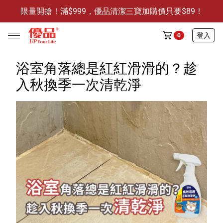
限量開搶！滿$999，優品清潔三寶加購價只要$89！
防霉清潔好幫手-任3件贈保濕抗菌洗手乳
限量開搶！滿$999，優品清潔三寶加購價只要$89！
登入
0
浴室角落總是紅紅滑滑的？趁
入秋換季一次清乾淨
任選活動
🔥任選1件折9元-新老客戶感恩回饋
商品介紹
全部商品
限時特賣
防霉清潔好幫手(任3件，贈抗菌保濕洗手乳)