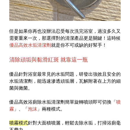
但是如果你再也沒辦法忍受每次洗完浴室，過沒多久又
需要重來一次，那選擇對的清潔產品更是關鍵！這時候
優品高效水垢清潔劑
就是你不可或缺的好幫手！
清除頑垢與黏滑紅斑 就靠這一瓶
優品針對浴室最常見的水垢問題，研發出強效且安全的
水垢清潔劑，能迅速滲透頑垢層，瓦解附著在上方的細
菌與黴菌。
優品高效浴廁除水垢清潔劑簡單旋轉噴頭即可切換「
噴
霧
」、「
泡沫
」兩種模式。
噴霧模式
針對大面積噴灑，輕鬆去除水垢，打掃浴廁毫
不費力。