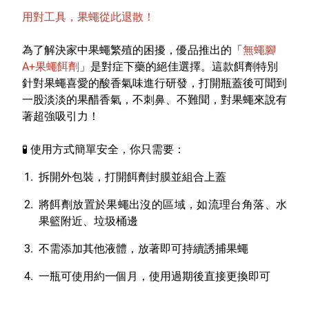
用對工具，果蠅從此退散！
為了解決家中果蠅繁殖的困擾，優品推出的「
無蠅腳
A+果蠅餌劑
」是對症下藥的絕佳選擇。這款餌劑特別
針對果蠅喜愛的酸香氣味進行研發，打開瓶蓋後可聞到
一股淡淡的果醋香氣，不刺鼻、不難聞，對果蠅來說有
著超強吸引力！
🧪
使用方式簡單安全，你只需要：
拆開外包裝，打開餌劑封膜並組合上蓋
將餌劑放置於果蠅出沒的區域，如流理台角落、水
果籃附近、垃圾桶邊
不需添加其他液體，放著即可持續誘捕果蠅
一瓶可使用約一個月，使用過期後直接更換即可