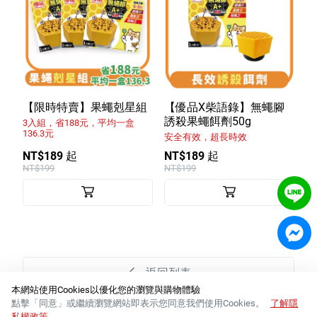
【限時特賣】果蠅剋星組
【優品X柴語錄】無蠅腳
誘殺果蠅餌劑50g
3入組，省188元，平均一盒
136.3元
安全有效，超長時效
NT$189 起
NT$189 起
NT$199
NT$199
返回列表
本網站使用Cookies以優化您的瀏覽與購物體驗
點擊「同意」或繼續瀏覽網站即表示您同意我們使用Cookies。
了解隱
私權政策