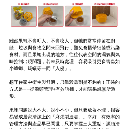
雖然果蠅不會叮人、不會咬人，但牠們常常停留在廚
餘、垃圾與食物之間來回飛行，難免會攜帶細菌或污染
食材。而且果蠅出現的地方，往往代表空間的濕氣與氣
味控制出現問題，若未及時處理，容易吸引更多害蟲如
小蟑螂、螞蟻等一同「入侵」。
想守住家中衛生與舒適，只靠殺蟲劑是不夠的！正確的
方式是——從源頭管理+有效誘捕，才能讓果蠅無所遁
形。
果蠅問題說大不大、說小不小，但只要放著不理，很容
易變成居家清潔上的「麻煩製造者」。幸好，有效率的
管理方法與產品早已問世，只要掌握三大重點：源頭清