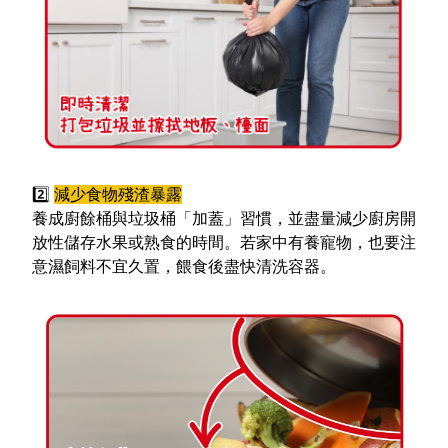
2️
減少食物殘渣暴露
養成廚餘桶與垃圾桶「加蓋」習慣，並盡量減少廚房開
放性儲存水果或熟食的時間。若家中有養寵物，也要注
意濕飼料不宜久置，餵食後盡快清洗容器。