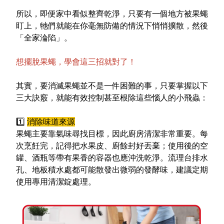
所以，即便家中看似整齊乾淨，只要有一個地方被果蠅
盯上，牠們就能在你毫無防備的情況下悄悄擴散，然後
「全家淪陷」。
想擺脫果蠅，學會這三招就對了！
其實，要消滅果蠅並不是一件困難的事，只要掌握以下
三大訣竅，就能有效控制甚至根除這些惱人的小飛蟲：
1️
消除味道來源
果蠅主要靠氣味尋找目標，因此廚房清潔非常重要。每
次烹飪完，記得把水果皮、廚餘封好丟棄；使用後的空
罐、酒瓶等帶有果香的容器也應沖洗乾淨。流理台排水
孔、地板積水處都可能散發出微弱的發酵味，建議定期
使用專用清潔錠處理。