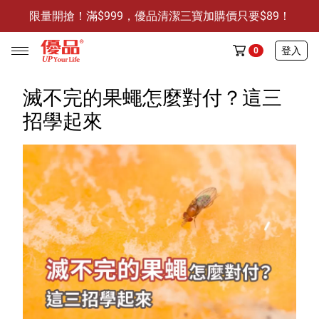
限量開搶！滿$999，優品清潔三寶加購價只要$89！
防霉清潔好幫手-任3件贈保濕抗菌洗手乳
限量開搶！滿$999，優品清潔三寶加購價只要$89！
登入
0
滅不完的果蠅怎麼對付？這三
招學起來
任選活動
🔥任選1件折9元-新老客戶感恩回饋
商品介紹
全部商品
限時特賣
防霉清潔好幫手(任3件，贈抗菌保濕洗手乳)