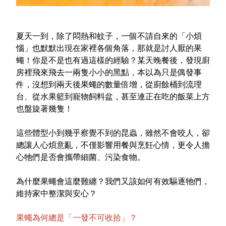
室內外除蟲專區
媽媽廚房專區
夏天一到，除了悶熱和蚊子，一個不請自來的「小煩
浴室清潔專區
惱」也默默出現在家裡各個角落，那就是討人厭的果
蠅！你是不是也有過這樣的經驗？某天晚餐後，發現廚
清潔大掃除專區
房裡飛來飛去一兩隻小小的黑點，本以為只是偶發事
精油香氛專區
件，沒想到兩天後果蠅的數量倍增，從廚餘桶到流理
台、從水果籃到寵物飼料盆，甚至連正在吃的飯菜上方
強效誘引捕黏板
也盤旋著幾隻！
優品x柴語錄
這些體型小到幾乎察覺不到的昆蟲，雖然不會咬人，卻
團購專區
總讓人心煩意亂，不僅影響用餐與烹飪心情，更令人擔
心牠們是否會攜帶細菌、污染食物。
關於優品
為什麼果蠅會這麼難纏？我們又該如何有效驅逐牠們，
會員權益
維持家中整潔與安心？
會員中心
果蠅為何總是「一發不可收拾」？