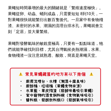
特色服務
果蠅短時間暴增的最大的關鍵就是「繁殖速度極快」。
果蠅從卵、幼蟲、蛹到成蟲，只需要短短 8到10天，一
對果蠅很快就能繁衍出數百隻後代。一旦家中有食物殘
渣、未密封的水果、潮濕的流理台排水孔，果蠅就會立
Facebook粉絲專頁
刻「定居」並大量繁殖。
Line
果蠅對發酵氣味的敏銳度極高，只要有一點點味道，牠
Youtube
們就能準確找到目標，尤其台灣氣候炎熱潮濕，水果、
食物殘渣一沒注意就熟透、酸敗，簡直是果蠅天堂。