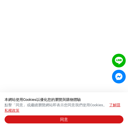
室內外除蟲專區
媽媽廚房專區
浴室清潔專區
清潔大掃除專區
精油香氛專區
強效誘引捕黏板
優品x柴語錄
團購專區
關於優品
本網站使用Cookies以優化您的瀏覽與購物體驗
點擊「同意」或繼續瀏覽網站即表示您同意我們使用Cookies。
了解隱
會員權益
私權政策
同意
© 2026 必群股份有限公司 │
統一編號 84288554
會員中心