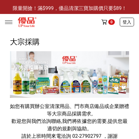
限量開搶！滿$999，優品清潔三寶加購價只要$89！
防霉清潔好幫手-任3件贈保濕抗菌洗手乳
登入
0
限量開搶！滿$999，優品清潔三寶加購價只要$89！
大宗採購
任選活動
🔥任選1件折9元-新老客戶感恩回饋
商品介紹
全部商品
如您有購買辦公室清潔用品、門市商店備品或企業贈禮
等大宗商品採購需求,
限時特賣
歡迎您與我們洽詢聯絡,我們將依據您的需要,提供您最
防霉清潔好幫手(任3件，贈抗菌保濕洗手乳)
適切的規劃與協助。
請於上班時間來電洽詢 02-27902797 ，謝謝