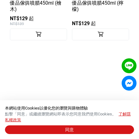
室內外除蟲專區
優品傢俱噴腊450ml (檜
優品傢俱噴腊450ml (檸
木)
檬)
媽媽廚房專區
NT$129 起
NT$129 起
NT$139
浴室清潔專區
清潔大掃除專區
精油香氛專區
強效誘引捕黏板
優品x柴語錄
團購專區
關於優品
本網站使用Cookies以優化您的瀏覽與購物體驗
點擊「同意」或繼續瀏覽網站即表示您同意我們使用Cookies。
了解隱
會員權益
私權政策
同意
© 2026 必群股份有限公司 │
統一編號 84288554
會員中心