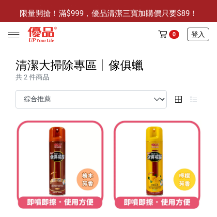
限量開搶！滿$999，優品清潔三寶加購價只要$89！
防霉清潔好幫手-任3件贈保濕抗菌洗手乳
登入
0
限量開搶！滿$999，優品清潔三寶加購價只要$89！
清潔大掃除專區│傢俱蠟
共 2 件商品
任選活動
🔥任選1件折9元-新老客戶感恩回饋
商品介紹
全部商品
限時特賣
防霉清潔好幫手(任3件，贈抗菌保濕洗手乳)