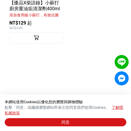
室內外除蟲專區
【優品X柴語錄】小蘇打
廚房重油垢清潔劑400ml
媽媽廚房專區
添加食用級小蘇打，有效抗菌
NT$129 起
浴室清潔專區
NT$139
清潔大掃除專區
精油香氛專區
強效誘引捕黏板
優品x柴語錄
團購專區
關於優品
本網站使用Cookies以優化您的瀏覽與購物體驗
點擊「同意」或繼續瀏覽網站即表示您同意我們使用Cookies。
了解隱
會員權益
私權政策
同意
© 2026 必群股份有限公司 │
統一編號 84288554
會員中心