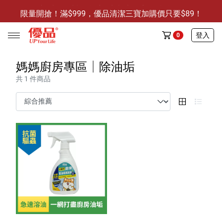
限量開搶！滿$999，優品清潔三寶加購價只要$89！
防霉清潔好幫手-任3件贈保濕抗菌洗手乳
登入
0
限量開搶！滿$999，優品清潔三寶加購價只要$89！
媽媽廚房專區│除油垢
共 1 件商品
任選活動
🔥任選1件折9元-新老客戶感恩回饋
商品介紹
全部商品
限時特賣
防霉清潔好幫手(任3件，贈抗菌保濕洗手乳)