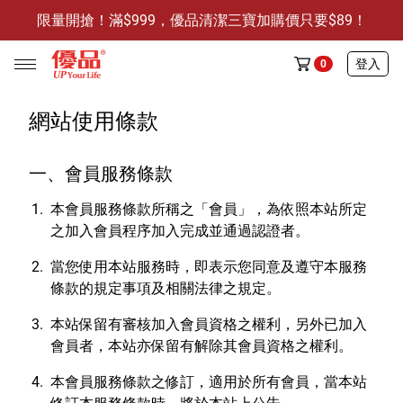
限量開搶！滿$999，優品清潔三寶加購價只要$89！
防霉清潔好幫手-任3件贈保濕抗菌洗手乳
限量開搶！滿$999，優品清潔三寶加購價只要$89！
登入
0
網站使用條款
一、會員服務條款
任選活動
本會員服務條款所稱之「會員」，為依照本站所定
🔥任選1件折9元-新老客戶感恩回饋
之加入會員程序加入完成並通過認證者。
商品介紹
當您使用本站服務時，即表示您同意及遵守本服務
條款的規定事項及相關法律之規定。
全部商品
本站保留有審核加入會員資格之權利，另外已加入
限時特賣
會員者，本站亦保留有解除其會員資格之權利。
防霉清潔好幫手(任3件，贈抗菌保濕洗手乳)
本會員服務條款之修訂，適用於所有會員，當本站