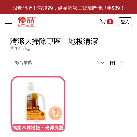
限量開搶！滿$999，優品清潔三寶加購價只要$89！
防霉清潔好幫手-任3件贈保濕抗菌洗手乳
登入
0
限量開搶！滿$999，優品清潔三寶加購價只要$89！
清潔大掃除專區│地板清潔
共 1 件商品
任選活動
🔥任選1件折9元-新老客戶感恩回饋
商品介紹
全部商品
限時特賣
防霉清潔好幫手(任3件，贈抗菌保濕洗手乳)