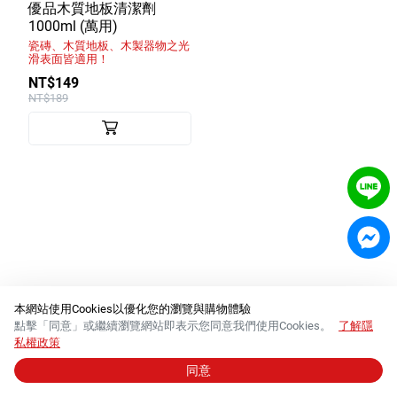
室內外除蟲專區
優品木質地板清潔劑
1000ml (萬用)
媽媽廚房專區
瓷磚、木質地板、木製器物之光
滑表面皆適用！
浴室清潔專區
NT$149
NT$189
清潔大掃除專區
精油香氛專區
強效誘引捕黏板
優品x柴語錄
團購專區
關於優品
本網站使用Cookies以優化您的瀏覽與購物體驗
點擊「同意」或繼續瀏覽網站即表示您同意我們使用Cookies。
了解隱
會員權益
私權政策
同意
© 2026 必群股份有限公司 │
統一編號 84288554
會員中心