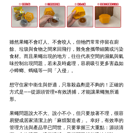
雖然果蠅不會叮人、不會咬人，但牠們常常停留在廚
餘、垃圾與食物之間來回飛行，難免會攜帶細菌或污染
食材。而且果蠅出現的地方，往往代表空間的濕氣與氣
味控制出現問題，若未及時處理，容易吸引更多害蟲如
小蟑螂、螞蟻等一同「入侵」。
想守住家中衛生與舒適，只靠殺蟲劑是不夠的！正確的
方式是——從源頭管理+有效誘捕，才能讓果蠅無所遁
形。
果蠅問題說大不大、說小不小，但只要放著不理，很容
易變成居家清潔上的「麻煩製造者」。幸好，有效率的
管理方法與產品早已問世，只要掌握三大重點：源頭清