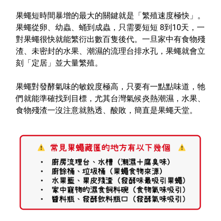
特色服務
果蠅短時間暴增的最大的關鍵就是「繁殖速度極快」。
果蠅從卵、幼蟲、蛹到成蟲，只需要短短 8到10天，一
對果蠅很快就能繁衍出數百隻後代。一旦家中有食物殘
渣、未密封的水果、潮濕的流理台排水孔，果蠅就會立
Facebook粉絲專頁
刻「定居」並大量繁殖。
Line
果蠅對發酵氣味的敏銳度極高，只要有一點點味道，牠
Youtube
們就能準確找到目標，尤其台灣氣候炎熱潮濕，水果、
食物殘渣一沒注意就熟透、酸敗，簡直是果蠅天堂。