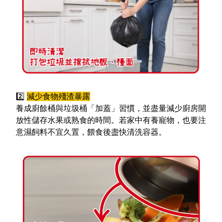
2️
減少食物殘渣暴露
養成廚餘桶與垃圾桶「加蓋」習慣，並盡量減少廚房開
放性儲存水果或熟食的時間。若家中有養寵物，也要注
意濕飼料不宜久置，餵食後盡快清洗容器。