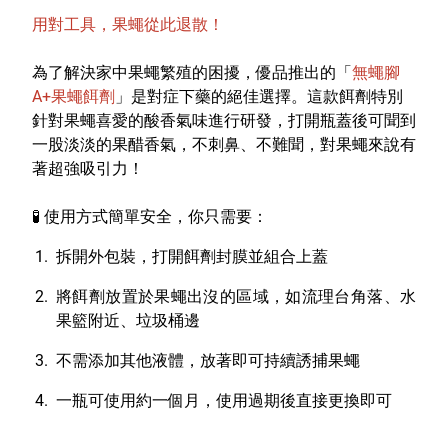
用對工具，果蠅從此退散！
為了解決家中果蠅繁殖的困擾，優品推出的「
無蠅腳
A+果蠅餌劑
」是對症下藥的絕佳選擇。這款餌劑特別
針對果蠅喜愛的酸香氣味進行研發，打開瓶蓋後可聞到
一股淡淡的果醋香氣，不刺鼻、不難聞，對果蠅來說有
著超強吸引力！
🧪
使用方式簡單安全，你只需要：
拆開外包裝，打開餌劑封膜並組合上蓋
將餌劑放置於果蠅出沒的區域，如流理台角落、水
果籃附近、垃圾桶邊
不需添加其他液體，放著即可持續誘捕果蠅
一瓶可使用約一個月，使用過期後直接更換即可