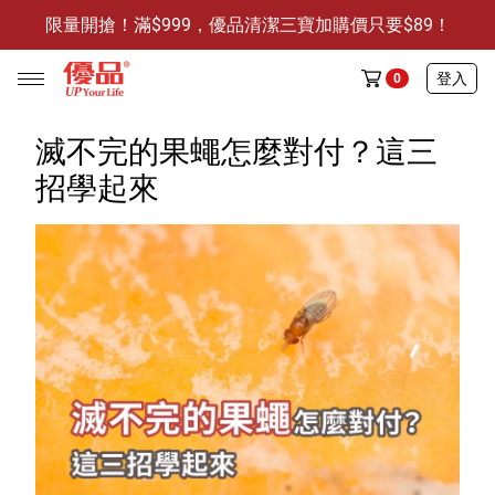
限量開搶！滿$999，優品清潔三寶加購價只要$89！
防霉清潔好幫手-任3件贈保濕抗菌洗手乳
限量開搶！滿$999，優品清潔三寶加購價只要$89！
登入
0
滅不完的果蠅怎麼對付？這三
招學起來
任選活動
🔥任選1件折9元-新老客戶感恩回饋
商品介紹
全部商品
限時特賣
防霉清潔好幫手(任3件，贈抗菌保濕洗手乳)