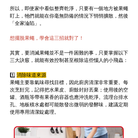
所以，即便家中看似整齊乾淨，只要有一個地方被果蠅
盯上，牠們就能在你毫無防備的情況下悄悄擴散，然後
「全家淪陷」。
想擺脫果蠅，學會這三招就對了！
其實，要消滅果蠅並不是一件困難的事，只要掌握以下
三大訣竅，就能有效控制甚至根除這些惱人的小飛蟲：
1️
消除味道來源
果蠅主要靠氣味尋找目標，因此廚房清潔非常重要。每
次烹飪完，記得把水果皮、廚餘封好丟棄；使用後的空
罐、酒瓶等帶有果香的容器也應沖洗乾淨。流理台排水
孔、地板積水處都可能散發出微弱的發酵味，建議定期
使用專用清潔錠處理。