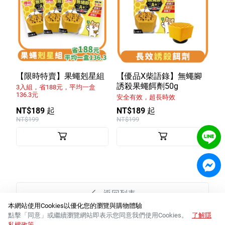
【限時特賣】果蠅剋星組
【優品X柴語錄】無蠅腳
誘殺果蠅餌劑50g
3入組，省188元，平均一盒
136.3元
安全有效，超長時效
NT$189 起
NT$189 起
NT$199
NT$199
返回列表
本網站使用Cookies以優化您的瀏覽與購物體驗
點擊「同意」或繼續瀏覽網站即表示您同意我們使用Cookies。
了解隱
私權政策