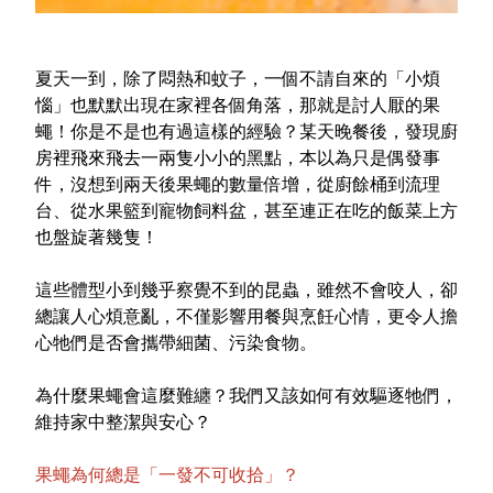
室內外除蟲專區
媽媽廚房專區
夏天一到，除了悶熱和蚊子，一個不請自來的「小煩
浴室清潔專區
惱」也默默出現在家裡各個角落，那就是討人厭的果
蠅！你是不是也有過這樣的經驗？某天晚餐後，發現廚
清潔大掃除專區
房裡飛來飛去一兩隻小小的黑點，本以為只是偶發事
精油香氛專區
件，沒想到兩天後果蠅的數量倍增，從廚餘桶到流理
台、從水果籃到寵物飼料盆，甚至連正在吃的飯菜上方
強效誘引捕黏板
也盤旋著幾隻！
優品x柴語錄
這些體型小到幾乎察覺不到的昆蟲，雖然不會咬人，卻
團購專區
總讓人心煩意亂，不僅影響用餐與烹飪心情，更令人擔
心牠們是否會攜帶細菌、污染食物。
關於優品
為什麼果蠅會這麼難纏？我們又該如何有效驅逐牠們，
會員權益
維持家中整潔與安心？
會員中心
果蠅為何總是「一發不可收拾」？