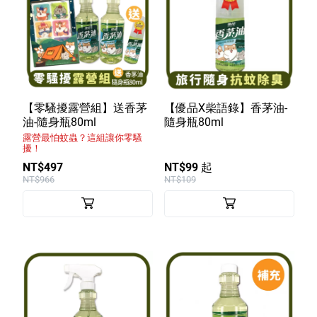
【零騷擾露營組】送香茅
【優品X柴語錄】香茅油-
油-隨身瓶80ml
隨身瓶80ml
露營最怕蚊蟲？這組讓你零騷
擾！
NT$497
NT$99 起
NT$966
NT$109