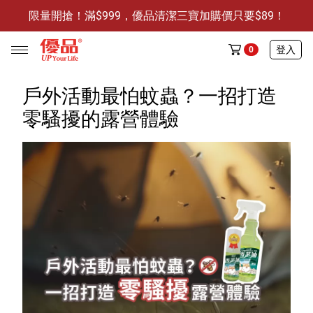
限量開搶！滿$999，優品清潔三寶加購價只要$89！
防霉清潔好幫手-任3件贈保濕抗菌洗手乳
限量開搶！滿$999，優品清潔三寶加購價只要$89！
登入
0
戶外活動最怕蚊蟲？一招打造
零騷擾的露營體驗
任選活動
🔥任選1件折9元-新老客戶感恩回饋
商品介紹
全部商品
限時特賣
防霉清潔好幫手(任3件，贈抗菌保濕洗手乳)