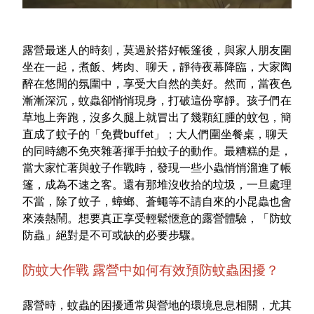
室內外除蟲專區
媽媽廚房專區
露營最迷人的時刻，莫過於搭好帳篷後，與家人朋友圍
浴室清潔專區
坐在一起，煮飯、烤肉、聊天，靜待夜幕降臨，大家陶
醉在悠閒的氛圍中，享受大自然的美好。然而，當夜色
清潔大掃除專區
漸漸深沉，蚊蟲卻悄悄現身，打破這份寧靜。孩子們在
精油香氛專區
草地上奔跑，沒多久腿上就冒出了幾顆紅腫的蚊包，簡
直成了蚊子的「免費buffet」；大人們圍坐餐桌，聊天
強效誘引捕黏板
的同時總不免夾雜著揮手拍蚊子的動作。最糟糕的是，
當大家忙著與蚊子作戰時，發現一些小蟲悄悄溜進了帳
優品x柴語錄
篷，成為不速之客。還有那堆沒收拾的垃圾，一旦處理
團購專區
不當，除了蚊子，蟑螂、蒼蠅等不請自來的小昆蟲也會
來湊熱鬧。想要真正享受輕鬆愜意的露營體驗，「防蚊
關於優品
防蟲」絕對是不可或缺的必要步驟。
會員權益
防蚊大作戰 露營中如何有效預防蚊蟲困擾？
會員中心
露營時，蚊蟲的困擾通常與營地的環境息息相關，尤其