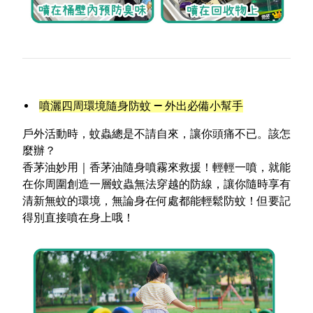
噴灑四周環境隨身防蚊 — 外出必備小幫手
戶外活動時，蚊蟲總是不請自來，讓你頭痛不已。該怎
麼辦？
香茅油妙用
｜香茅油隨身噴霧來救援！輕輕一噴，就能
在你周圍
創造一層蚊蟲無法穿越的防線
，讓你隨時享有
清新無蚊的環境，無論身在何處都能輕鬆防蚊！但要記
得別直接噴在身上哦！