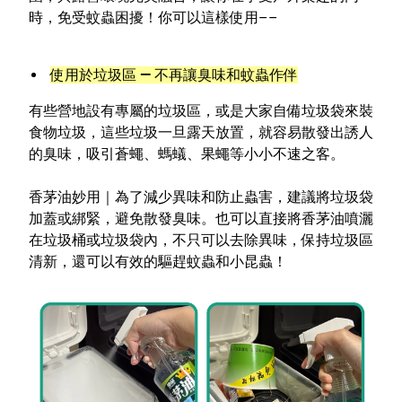
時，免受蚊蟲困擾！你可以這樣使用––
使用於垃圾區 — 不再讓臭味和蚊蟲作伴
有些營地設有專屬的垃圾區，或是大家自備垃圾袋來裝
食物垃圾，這些垃圾一旦露天放置，就容易散發出誘人
的臭味，吸引蒼蠅、螞蟻、果蠅等小小不速之客。
香茅油妙用｜
為了減少異味和防止蟲害，建議
將垃圾袋
加蓋或綁緊
，避免散發臭味。也可以直接將
香茅油噴灑
在垃圾桶或垃圾袋內
，不只可以
去除異味
，
保持垃圾區
清新
，還可以有效的
驅趕蚊蟲和小昆蟲
！