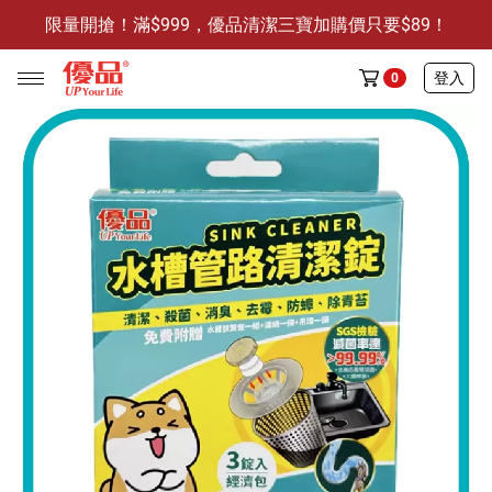
限量開搶！滿$999，優品清潔三寶加購價只要$89！
防霉清潔好幫手-任3件贈保濕抗菌洗手乳
限量開搶！滿$999，優品清潔三寶加購價只要$89！
登入
0
任選活動
🔥任選1件折9元-新老客戶感恩回饋
商品介紹
全部商品
限時特賣
防霉清潔好幫手(任3件，贈抗菌保濕洗手乳)