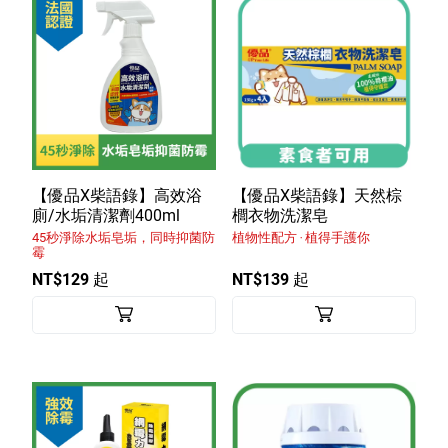
【優品X柴語錄】高效浴
【優品X柴語錄】天然棕
廁/水垢清潔劑400ml
櫚衣物洗潔皂
45秒淨除水垢皂垢，同時抑菌防
植物性配方 ‧ 植得手護你
霉
NT$129 起
NT$139 起