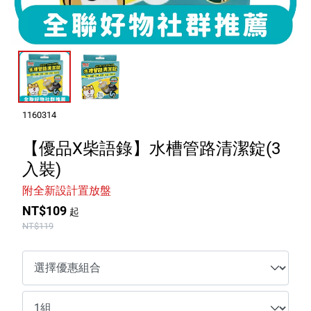
室內外除蟲專區
媽媽廚房專區
浴室清潔專區
清潔大掃除專區
精油香氛專區
1160314
強效誘引捕黏板
【優品X柴語錄】水槽管路清潔錠(3
入裝)
優品x柴語錄
附全新設計置放盤
團購專區
NT$109
起
NT$119
關於優品
會員權益
會員中心