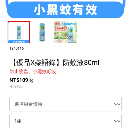
室內外除蟲專區
媽媽廚房專區
浴室清潔專區
清潔大掃除專區
精油香氛專區
1340116
強效誘引捕黏板
【優品X柴語錄】防蚊液80ml
防止蚊蟲、小黑蚊叮咬
優品x柴語錄
NT$109
起
團購專區
NT$129
關於優品
會員權益
會員中心