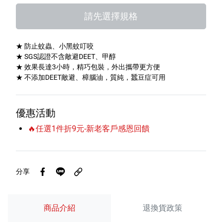
特色服務
請先選擇規格
★ 防止蚊蟲、小黑蚊叮咬
Facebook粉絲專頁
★ SGS認證不含敵避DEET、甲醇
★ 效果長達3小時，精巧包裝，外出攜帶更方便
Line
★ 不添加DEET敵避、樟腦油，質純，蠶豆症可用
Youtube
優惠活動
🔥任選1件折9元-新老客戶感恩回饋
分享
商品介紹
退換貨政策