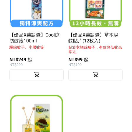
【優品X柴語錄】Cool涼
【優品X柴語錄】草本驅
防蚊液100ml
蚊貼片(12枚入)
驅除蚊子、小黑蚊等
貼於衣物或褲子，有效降低蚊蟲
靠近
NT$249 起
NT$99 起
NT$299
NT$109