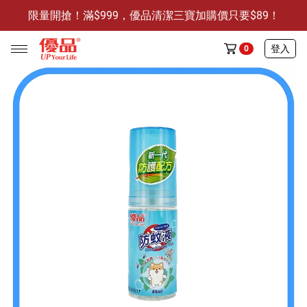
限量開搶！滿$999，優品清潔三寶加購價只要$89！
防霉清潔好幫手-任3件贈保濕抗菌洗手乳
限量開搶！滿$999，優品清潔三寶加購價只要$89！
登入
0
任選活動
🔥任選1件折9元-新老客戶感恩回饋
商品介紹
全部商品
限時特賣
防霉清潔好幫手(任3件，贈抗菌保濕洗手乳)