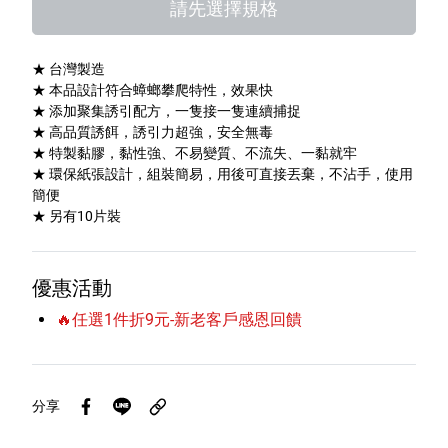
請先選擇規格
特色服務
★ 台灣製造
★ 本品設計符合蟑螂攀爬特性，效果快
Facebook粉絲專頁
★ 添加聚集誘引配方，一隻接一隻連續捕捉
★ 高品質誘餌，誘引力超強，安全無毒
Line
★ 特製黏膠，黏性強、不易變質、不流失、一黏就牢
★ 環保紙張設計，組裝簡易，用後可直接丟棄，不沾手，使用
簡便
Youtube
★ 另有10片裝
優惠活動
🔥任選1件折9元-新老客戶感恩回饋
分享