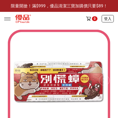
限量開搶！滿$999，優品清潔三寶加購價只要$89！
防霉清潔好幫手-任3件贈保濕抗菌洗手乳
限量開搶！滿$999，優品清潔三寶加購價只要$89！
登入
0
任選活動
🔥任選1件折9元-新老客戶感恩回饋
商品介紹
全部商品
限時特賣
防霉清潔好幫手(任3件，贈抗菌保濕洗手乳)