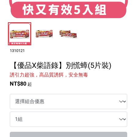
室內外除蟲專區
媽媽廚房專區
浴室清潔專區
清潔大掃除專區
精油香氛專區
1310121
強效誘引捕黏板
【優品X柴語錄】別慌蟑(5片裝)
誘引力超強，高品質誘餌，安全無毒
優品x柴語錄
NT$80
起
團購專區
關於優品
會員權益
會員中心