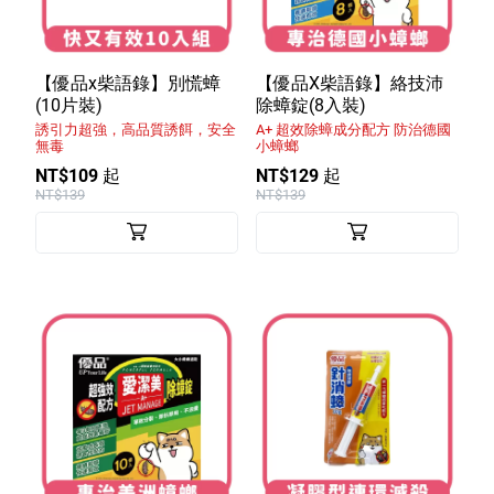
【優品x柴語錄】別慌蟑
【優品X柴語錄】絡技沛
(10片裝)
除蟑錠(8入裝)
誘引力超強，高品質誘餌，安全
A+ 超效除蟑成分配方 防治德國
無毒
小蟑螂
NT$109 起
NT$129 起
NT$139
NT$139