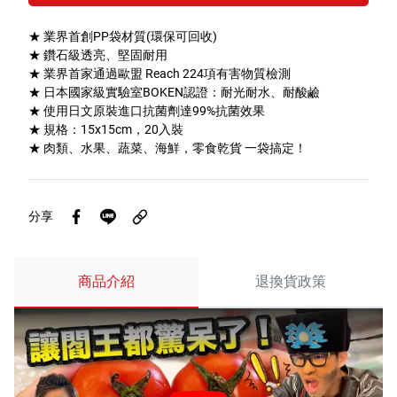
特色服務
★ 業界首創PP袋材質(環保可回收)
★ 鑽石級透亮、堅固耐用
★ 業界首家通過歐盟 Reach 224項有害物質檢測
★ 日本國家級實驗室BOKEN認證：耐光耐水、耐酸鹼
Facebook粉絲專頁
★ 使用日文原裝進口抗菌劑達99%抗菌效果
★ 規格：15x15cm，20入裝
Line
★ 肉類、水果、蔬菜、海鮮，零食乾貨 一袋搞定！
Youtube
分享
商品介紹
退換貨政策