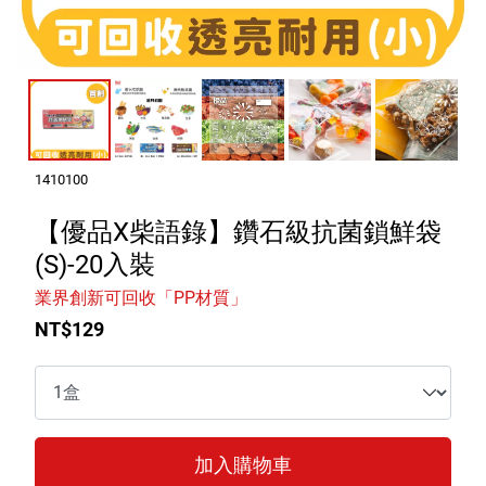
室內外除蟲專區
媽媽廚房專區
浴室清潔專區
清潔大掃除專區
精油香氛專區
1410100
強效誘引捕黏板
【優品X柴語錄】鑽石級抗菌鎖鮮袋
(S)-20入裝
優品x柴語錄
業界創新可回收「PP材質」
團購專區
NT$129
關於優品
會員權益
加入購物車
會員中心