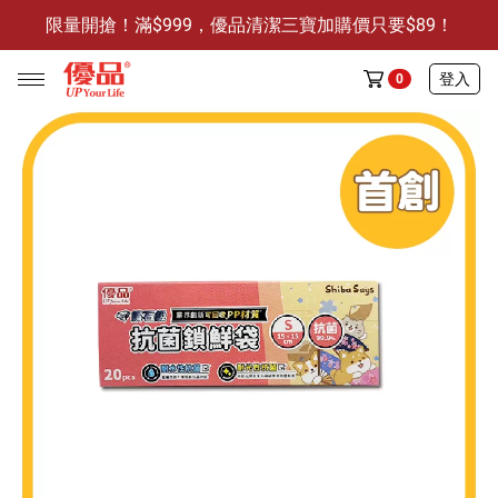
限量開搶！滿$999，優品清潔三寶加購價只要$89！
防霉清潔好幫手-任3件贈保濕抗菌洗手乳
限量開搶！滿$999，優品清潔三寶加購價只要$89！
登入
0
任選活動
🔥任選1件折9元-新老客戶感恩回饋
商品介紹
全部商品
限時特賣
防霉清潔好幫手(任3件，贈抗菌保濕洗手乳)