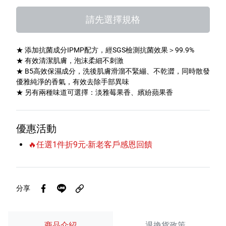
特色服務
請先選擇規格
★ 添加抗菌成分IPMP配方，經SGS檢測抗菌效果＞99.9%
Facebook粉絲專頁
★ 有效清潔肌膚，泡沫柔細不刺激
★ B5高效保濕成分，洗後肌膚滑溜不緊繃、不乾澀，同時散發
Line
優雅純淨的香氣，有效去除手部異味
★ 另有兩種味道可選擇：淡雅莓果香、繽紛蘋果香
Youtube
優惠活動
🔥任選1件折9元-新老客戶感恩回饋
分享
商品介紹
退換貨政策