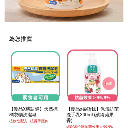
為您推薦
【優品X柴語錄】天然棕
【優品x柴語錄】保濕抗菌
櫚衣物洗潔皂
洗手乳300ml (繽紛蘋果
香)
植物性配方 ‧ 植得手護你
經SGS檢測抗菌效果＞99.9%