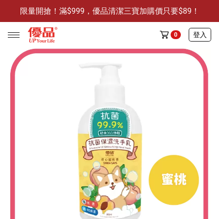
限量開搶！滿$999，優品清潔三寶加購價只要$89！
防霉清潔好幫手-任3件贈保濕抗菌洗手乳
限量開搶！滿$999，優品清潔三寶加購價只要$89！
登入
0
任選活動
🔥任選1件折9元-新老客戶感恩回饋
商品介紹
全部商品
限時特賣
防霉清潔好幫手(任3件，贈抗菌保濕洗手乳)