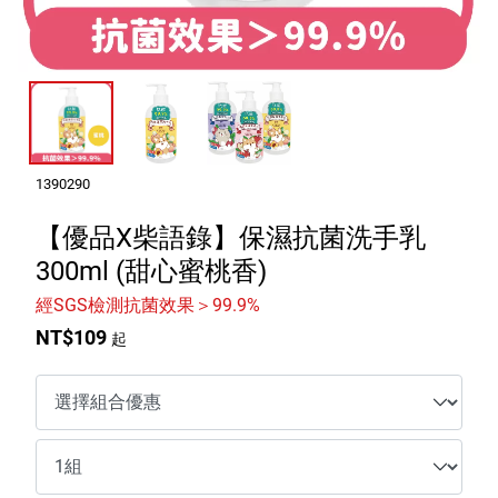
室內外除蟲專區
媽媽廚房專區
浴室清潔專區
清潔大掃除專區
精油香氛專區
1390290
強效誘引捕黏板
【優品X柴語錄】保濕抗菌洗手乳
300ml (甜心蜜桃香)
優品x柴語錄
經SGS檢測抗菌效果＞99.9%
團購專區
NT$109
起
關於優品
會員權益
會員中心