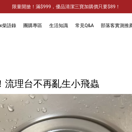
限量開搶！滿$999，優品清潔三寶加購價只要$89！
防霉清潔好幫手-任3件贈保濕抗菌洗手乳
限量開搶！滿$999，優品清潔三寶加購價只要$89！
x柴語錄
團購專區
生活知識
常見Q&A
部落客實測推
饋
3件，贈抗菌保濕洗手乳)
防蚊液-防蚊貼
除蟻-螞蟻藥
食物保鮮袋
！流理台不再亂生小飛蟲
除蟑-蟑螂藥
衣物去污
除水垢
天然防蟲
除油垢
除發霉
洗手乳
除果蠅
除水垢
馬桶清潔
除臭-清潔袋
水槽清潔
水槽清潔
地板清潔
黏鼠板-黏老鼠
衣物清潔
黏蠅板-黏蒼蠅