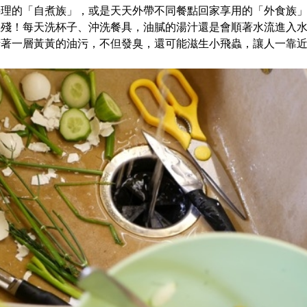
料理的「自煮族」，或是天天外帶不同餐點回家享用的「外食族
摧殘！每天洗杯子、沖洗餐具，油膩的湯汁還是會順著水流進入
卡著一層黃黃的油污，不但發臭，還可能滋生小飛蟲，讓人一靠