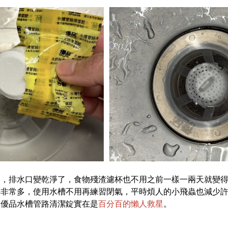
間，排水口變乾淨了，食物殘渣濾杯也不用之前一樣一兩天就變
善非常多，使用水槽不用再練習閉氣，平時煩人的小飛蟲也減少
，優品水槽管路清潔錠實在是
百分百的懶人救星
。