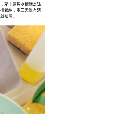
」，家中廚房水槽總是逃
水槽管線，兩三天沒有清
近就皺眉。