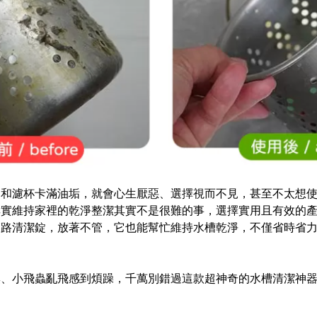
口和濾杯卡滿油垢，就會心生厭惡、選擇視而不見，甚至不太想
其實維持家裡的乾淨整潔其實不是很難的事，選擇實用且有效的
管路清潔錠，放著不管，它也能幫忙維持水槽乾淨，不僅省時省
臭、小飛蟲亂飛感到煩躁，千萬別錯過這款超神奇的水槽清潔神