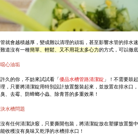
不管就會越積越厚，變成難以清理的頑垢，甚至影響水管的排水
。難道沒有一種
簡單、輕鬆、又不用花太多心力
的方式，可以徹
離噁心油垢
擾許久的你，不妨來試試看「
優品水槽管路清潔錠
」！不需要鼓
清理，只要將清潔錠用特別設計放置盤裝起來，並放置在排水口
消臭、去霉、防蟑螂小蟲、除青苔的多重效果！
解決水槽問題
、沒有任何清潔訣竅，只要撕開包裝，將清潔錠放在塑膠放置盤
就能收穫沒有臭味又乾淨的水槽排水口！