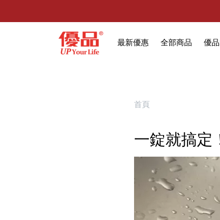
最新優惠
全部商品
優品
🔥任選1件折9元-新老客戶感恩回
限時特賣
防霉清潔好幫手(任
室內外除蟲專區
首頁
媽媽廚房專區
一錠就搞定
浴室清潔專區
清潔大掃除專區
精油香氛專區
強效誘引捕黏板
優品x柴語錄