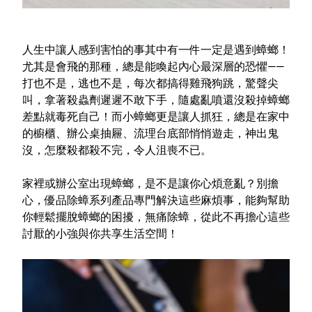
室內外除蟲專區
媽媽廚房專區
人生中讓人感到害怕的事其中有一件一定是遇到蟑螂！
浴室清潔專區
尤其是會飛的那種，總是能喚起內心最深層的恐懼——
打也不是，逃也不是，每次都搞得雞飛狗跳，驚聲尖
清潔大掃除專區
叫，拿著殺蟲劑遲遲不敢下手，隨處亂噴還沒殺掉蟑螂
精油香氛專區
差點就毒死自己！而小蟑螂更是讓人抓狂，總是在家中
的櫥櫃、辦公桌抽屜、流理台底部悄悄遊走，神出鬼
強效誘引捕黏板
沒，怎麼殺都殺不完，令人沮喪不已。
優品x柴語錄
家裡或辦公室出現蟑螂，是不是讓你心煩意亂？別擔
團購專區
心，優品除蟑系列產品專門解決這些麻煩事，能夠幫助
你輕鬆擺脫蟑螂的困擾，無痛除蟑，從此不再擔心這些
關於優品
討厭的小強與你共享生活空間！
會員權益
會員中心