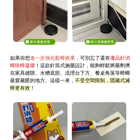
如果你想
進一步強化殺蟑效果
，可別忘了還有
優品針消
蟑除蟑凝膠
！這款針筒式施藥設計，能夠輕鬆將藥劑擠
在家具縫隙、水槽底部、流理台下方、餐桌角落等蟑螂
最愛藏匿的地方。這樣一來，
不受空間限制，隱藏式滅
蟑更有效
！