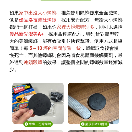
如果
家中出沒大小蟑螂
，推薦使用除蟑錠來全面滅蟑。
像是
優品洛技沛除蟑錠
，採用安丹配方，無論大小蟑螂
都能一網打盡！如果你
家裡大蟑螂特別多
，則可以選擇
優品新愛潔美A+
，採用益達胺配方，特別針對體型較
大的美洲蟑螂，能有效吸引並快速擊殺。使用方式超級
簡單！每
5～10 坪的空間放置一錠
，蟑螂取食後會慢
慢死亡，而其他蟑螂則會因為啃食屍體而接觸藥劑，最
終達到
連鎖殺蟑
的效果，讓整個空間的蟑螂數量逐漸減
少。