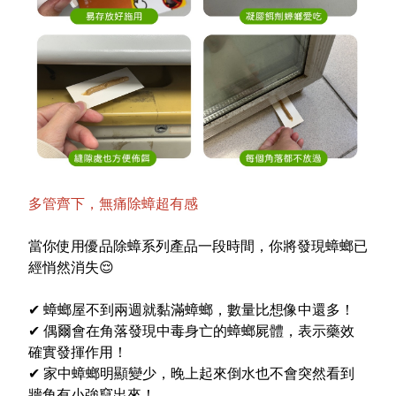
多管齊下，無痛除蟑超有感
當你使用優品除蟑系列產品一段時間，你將發現蟑螂已
經悄然消失
😌
✔
蟑螂屋不到兩週就黏滿蟑螂，數量比想像中還多！
✔
偶爾會在角落發現中毒身亡的蟑螂屍體，表示藥效
確實發揮作用！
✔
家中蟑螂明顯變少，晚上起來倒水也不會突然看到
牆角有小強竄出來！