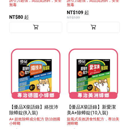
誘引力超強，高品質誘餌，安全
誘引力超強，高品質誘餌，安全
無毒
無毒
NT$109 起
NT$80 起
NT$139
【優品X柴語錄】絡技沛
【優品X柴語錄】新愛潔
除蟑錠(8入裝)
美A+除蟑錠(10入裝)
A+ 超效除蟑成分配方 防治德國
旋風式長效誘食性配方，專治美
小蟑螂
洲蟑螂