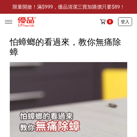
限量開搶！滿$999，優品清潔三寶加購價只要$89！
防霉清潔好幫手-任3件贈保濕抗菌洗手乳
限量開搶！滿$999，優品清潔三寶加購價只要$89！
登入
0
怕蟑螂的看過來，教你無痛除
蟑
任選活動
🔥任選1件折9元-新老客戶感恩回饋
商品介紹
全部商品
限時特賣
防霉清潔好幫手(任3件，贈抗菌保濕洗手乳)