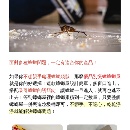
特色服務
Facebook粉絲專頁
Line
Youtube
面對多種蟑螂問題，一定有適合你的產品！
如果你
不想親手處理蟑螂殘骸
，那麼
優品別慌蟑蟑螂屋
就是你的好選擇！這款蟑螂屋設計簡單，多窗口進出，
搭配
吸引蟑螂的誘餌錠
，讓蟑螂一旦進入，就再也逃不
出去！等到蟑螂屋裡的蟑螂累積到一定數量，只要整個
蟑螂屋一併丟進垃圾桶即可，
不髒手、不噁心，乾乾淨
淨就能解決蟑螂問題
！