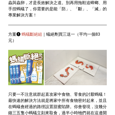
蟲與蟲卵，才是長效解決之道。別再用拖鞋追蟑螂、用
手捏螞蟻了，你需要的是能「防」、「斷」、「滅」的
專業解決方案！
方案
❶
螞蟻斷絕組
｜蟻絕劑買三送一（平均一個83
元）
只要一不注意就群起直攻家中食物、零食的討厭螞蟻！
最快速的解決方法就是將家中所有食物密封起來，並且
在螞蟻會經過的路徑設置甜蜜陷阱。你會發現，沒幾分
鐘三五隻小螞蟻立刻來取食，過半小時牠們就在這邊開