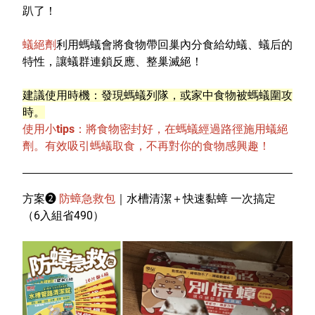
趴了！
蟻絕劑
利用螞蟻會將食物帶回巢內分食給幼蟻、蟻后的
特性，讓蟻群連鎖反應、整巢滅絕！
建議使用時機：發現螞蟻列隊，或家中食物被螞蟻圍攻
時。
使用小tips：將食物密封好，在螞蟻經過路徑施用蟻絕
劑。有效吸引螞蟻取食，不再對你的食物感興趣！
方案
❷
防蟑急救包
｜水槽清潔＋快速黏蟑 一次搞定
（6入組省490）