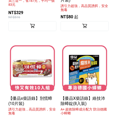
片裝)
買三送一，省187元，平均一個
83元
誘引力超強，高品質誘餌，安全
無毒
NT$329
NT$80 起
NT$516
【優品x柴語錄】別慌蟑
【優品X柴語錄】絡技沛
(10片裝)
除蟑錠(8入裝)
誘引力超強，高品質誘餌，安全
A+ 超效除蟑成分配方 防治德國
無毒
小蟑螂