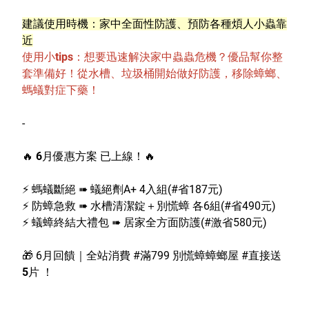
建議使用時機：家中全面性防護、預防各種煩人小蟲靠
近
使用小tips：想要迅速解決家中蟲蟲危機？優品幫你整
套準備好！從水槽、垃圾桶開始做好防護，移除蟑螂、
螞蟻對症下藥！
-
🔥
6
月優惠方案 已上線！
🔥
⚡️
螞蟻斷絕
➠
蟻絕劑A+ 4入組(#省187元)
⚡️
防蟑急救
➠
水槽清潔錠＋別慌蟑 各6組(#省490元)
⚡️
蟻蟑終結大禮包
➠
居家全方面防護(#激省580元)
🎁
6
月回饋｜全站消費 #滿799 別慌蟑蟑螂屋 #
直接送
5片
！