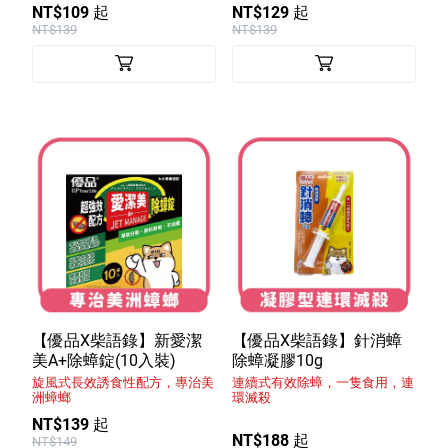
NT$109 起
NT$129 起
NT$139
NT$139
【優品X柴語錄】新愛潔
【優品X柴語錄】針消蟑
美A+除蟑錠(10入裝)
除蟑凝膠10g
旋風式長效誘食性配方，專治美
連續式有效除蟑，一隻食用，連
洲蟑螂
環滅殺
NT$139 起
NT$188 起
NT$149