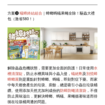
方案
❸
蟻蟑終結組合
｜蟑螂螞蟻果蠅全除！驅蟲大禮
包（激省
580
！）
解除蟲蟲危機狀態，需要更加全面的防護！日常使用
水
槽清潔錠
，防止
水槽異味與小蟲入侵，
蟻絕劑
及
別慌蟑
蟑螂屋
則是重點針對蟑螂、螞蟻，即刻對症下藥。而家
中每天都會產生的垃圾、廚餘，總是吸引小蟲往垃圾桶
鑽。使用添加天然尤加利成份的
防蟑防蠅清潔袋
，不僅
防止異味溢出，更解決蟑螂、螞蟻、果蠅循著味道而徘
徊在垃圾桶周遭的問題。