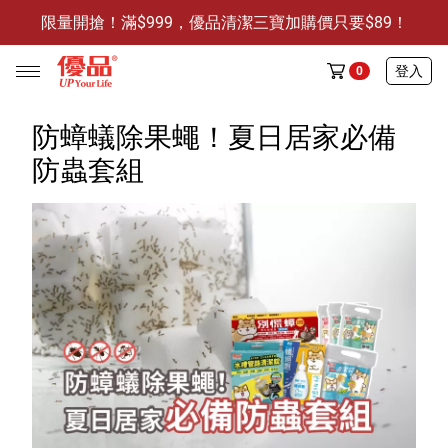
限量開搶！滿$999，優品清潔三寶加購價只要$89！
防霉清潔好幫手-任3件贈保濕抗菌洗手乳
限量開搶！滿$999，優品清潔三寶加購價只要$89！
登入
0
防蟑蟻除果蠅！夏日居家必備
防蟲套組
任選活動
🔥任選1件折9元-新老客戶感恩回饋
商品介紹
全部商品
限時特賣
防霉清潔好幫手(任3件，贈抗菌保濕洗手乳)