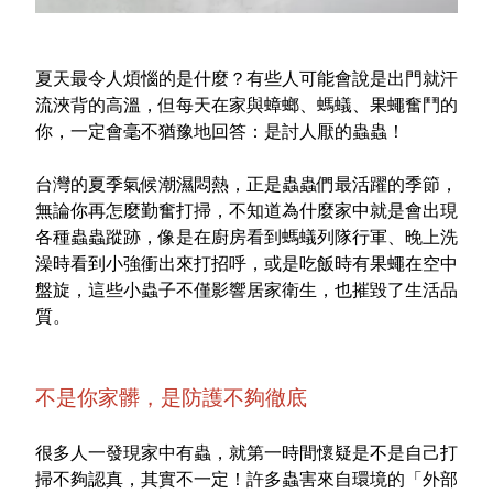
室內外除蟲專區
媽媽廚房專區
夏天最令人煩惱的是什麼？有些人可能會說是出門就汗
浴室清潔專區
流浹背的高溫，但每天在家與蟑螂、螞蟻、果蠅奮鬥的
你，一定會毫不猶豫地回答：是討人厭的蟲蟲！
清潔大掃除專區
精油香氛專區
台灣的夏季氣候潮濕悶熱，正是蟲蟲們最活躍的季節，
無論你再怎麼勤奮打掃，不知道為什麼家中就是會出現
強效誘引捕黏板
各種蟲蟲蹤跡，像是在廚房看到螞蟻列隊行軍、晚上洗
澡時看到小強衝出來打招呼，或是吃飯時有果蠅在空中
優品x柴語錄
盤旋，這些小蟲子不僅影響居家衛生，也摧毀了生活品
團購專區
質。
關於優品
不是你家髒，是防護不夠徹底
會員權益
很多人一發現家中有蟲，就第一時間懷疑是不是自己打
會員中心
掃不夠認真，其實不一定！許多蟲害來自環境的「外部