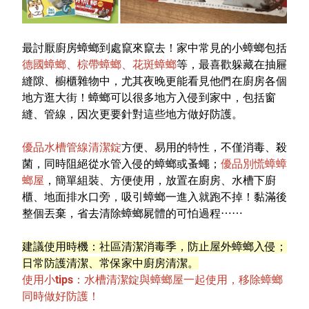
最討厭廚房蟑螂到處竄來竄去！家中常見的小蟑螂包括
德國蟑螂、棕帶蟑螂、花斑蟑螂
等，最喜歡躲藏在抽屜
縫隙、櫥櫃雜物中，尤其夜晚更能看見他們在廚房各個
地方逛大街！蟑螂可以很多地方入侵到家中，包括窗
縫、管線，因次更要針對這些地方做好防護。
優品水槽管線清潔錠
方便、易用的特性，不僅消毒、殺
菌，同時阻絕從水管入侵的蟑螂或蚤
蠅；
優品別慌蟑蟑
螂屋
，簡單組裝、方便使用，放置在廚房、水槽下廚
櫃、地面排水口旁，吸引蟑螂一進入就跑不掉！黏滿後
整個丟棄，省去清除蟑螂屍體的可怕過程
⋯⋯
建議使用時機：社區清潔消毒季，防止屋外蟑螂入侵；
日常防護清潔、常保家中廚房清潔。
使用小tips：水槽清潔錠與蟑螂屋一起使用，移除蟑螂
同時做好防護！