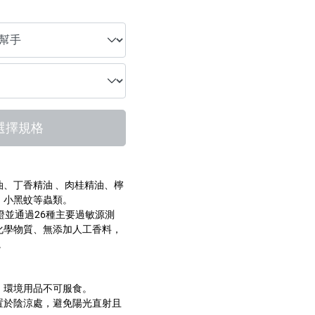
選擇規格
、丁香精油 、肉桂精油、檸
、小黑蚊等蟲類。
證並通過26種主要過敏源測
化學物質、無添加人工香料，
。
，環境用品不可服食。
置於陰涼處，避免陽光直射且