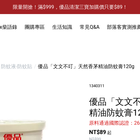
限量開搶！滿$999，優品清潔三寶加購價只要$89！
防霉清潔好幫手-任3件贈保濕抗菌洗手乳
限量開搶！滿$999，優品清潔三寶加購價只要$89！
x柴語錄
團購專區
生活知識
常見Q&A
部落客實測推
饋
3件，贈抗菌保濕洗手乳)
防蚊液-防蚊貼
防蚊液-防蚊貼
優品「文文不叮」天然香茅精油防蚊膏120g
除蟻-螞蟻藥
食物保鮮袋
1340311
除蟑-蟑螂藥
衣物去污
除水垢
優品「文文
天然防蟲
除油垢
除發霉
洗手乳
精油防蚊膏12
除果蠅
除水垢
馬桶清潔
除臭-清潔袋
原料通過國際認證：2
水槽清潔
水槽清潔
地板清潔
黏鼠板-黏老鼠
NT$89
起
衣物清潔
黏蠅板-黏蒼蠅
NT$99