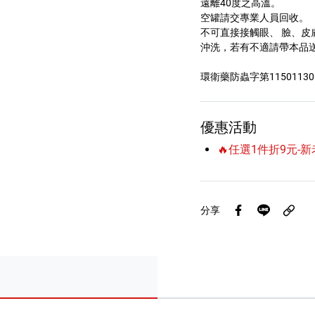
遠離40度之高溫。
空罐請交專業人員回收。
不可直接接觸眼、 臉、皮
沖洗，若有不適請帶本品
環衛藥防蟲字第11501130
優惠活動
🔥任選1件折9元-
分享