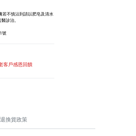
膚若不慎沾到請以肥皂及清水
送醫診治。
1號
新老客戶感恩回饋
退換貨政策