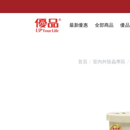
最新優惠
全部商品
優品
🔥任選1件折9元-新老客戶感恩回
限時特賣
防霉清潔好幫手(任
室內外除蟲專區
首頁
室內外除蟲專區
媽媽廚房專區
浴室清潔專區
清潔大掃除專區
精油香氛專區
強效誘引捕黏板
優品x柴語錄