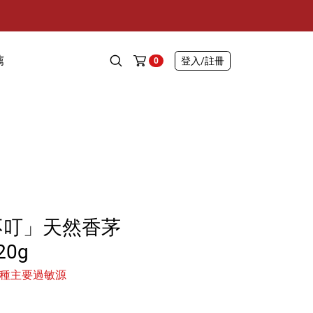
薦
登入
/註冊
0
不叮」天然香茅
0g
6種主要過敏源