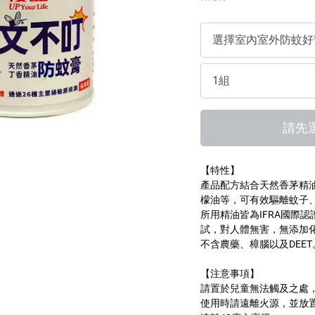
傢俱蠟
請先
【特性】
產品配方結合天然香茅精油
檬油等，可有效驅離蚊子
所用精油皆為IFRA國際認
試，對人體無害，無添加
不含農藥、樟腦以及DEET
【注意事項】
請置於兒童無法觸及之處
使用時請遠離火源，並放