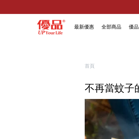
最新優惠
全部商品
優品
🔥任選1件折9元-新老客戶感恩回
限時特賣
防霉清潔好幫手(任
室內外除蟲專區
首頁
媽媽廚房專區
不再當蚊子
浴室清潔專區
清潔大掃除專區
精油香氛專區
強效誘引捕黏板
優品x柴語錄