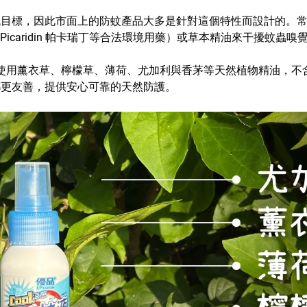
找目標，因此市面上的防蚊產品大多是針對這個特性而設計的。
避、Picaridin 帕卡瑞丁等合法環境用藥）或草本精油來干擾蚊蟲
則是使用薰衣草、檸檬草、薄荷、尤加利與香茅等天然植物精油，不含 
都更友善，提供安心可靠的天然防護。