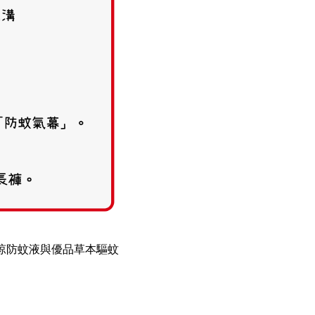
l涼防蚊液與優品草本驅蚊