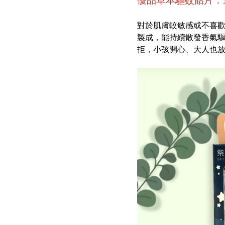
優品草本驅蚊貼片：
對於肌膚較敏感或不喜
製成，能持續散發香氣
拒，小孩開心、大人也