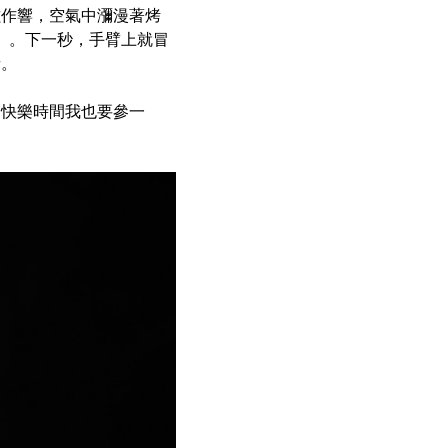
滋作響，空氣中瀰漫著烤
」。下一秒，手臂上就冒
音。
「快樂時間我也要參一