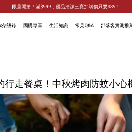
限量開搶！滿$999，優品清潔三寶加購價只要$89！
防霉清潔好幫手-任3件贈保濕抗菌洗手乳
限量開搶！滿$999，優品清潔三寶加購價只要$89！
x柴語錄
團購專區
生活知識
常見Q&A
部落客實測推
饋
3件，贈抗菌保濕洗手乳)
防蚊液-防蚊貼
除蟻-螞蟻藥
食物保鮮袋
的行走餐桌！中秋烤肉防蚊小心
除蟑-蟑螂藥
衣物去污
除水垢
天然防蟲
除油垢
除發霉
洗手乳
除果蠅
除水垢
馬桶清潔
除臭-清潔袋
水槽清潔
水槽清潔
地板清潔
黏鼠板-黏老鼠
衣物清潔
黏蠅板-黏蒼蠅