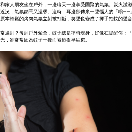
是和家人朋友坐在戶外，一邊聊天一邊享受團聚的氣氛。炭火滋
近況，氣氛熱鬧又溫馨。這時，耳邊卻傳來一聲惱人的「嗡——
。原本輕鬆的烤肉氣氛立刻被打斷，笑聲也變成了揮手拍蚊的聲
也常遇到？每到戶外聚會，蚊子總是準時現身，好像在提醒你：
時光，卻常常因為蚊子干擾而被迫提早結束。