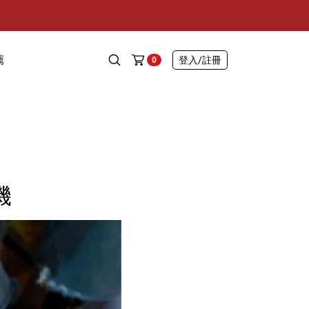
薦
登入
/註冊
0
機