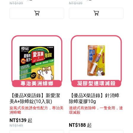
NT$139
NT$139
【優品X柴語錄】新愛潔
【優品X柴語錄】針消蟑
美A+除蟑錠(10入裝)
除蟑凝膠10g
旋風式長效誘食性配方，專治美
連續式有效除蟑，一隻食用，連
洲蟑螂
環滅殺
NT$139 起
NT$188 起
NT$149