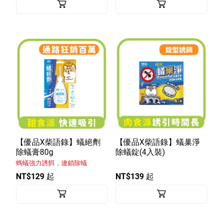
【優品X柴語錄】蟻絕劑
【優品X柴語錄】蟻巢淨
除蟻膏80g
除蟻錠(4入裝)
螞蟻強力誘餌，連鎖除蟻
NT$129 起
NT$139 起