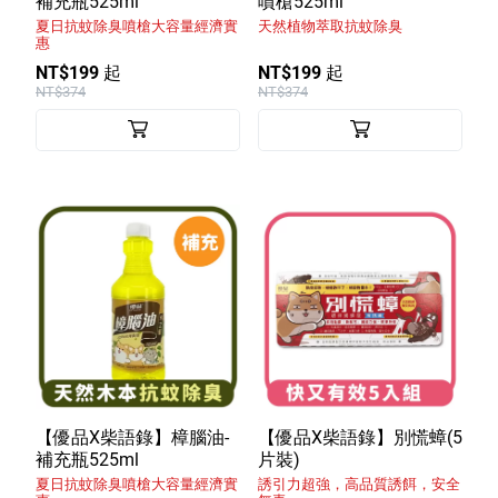
補充瓶525ml
噴槍525ml
室內外除蟲專區
夏日抗蚊除臭噴槍大容量經濟實
天然植物萃取抗蚊除臭
惠
媽媽廚房專區
NT$199 起
NT$199 起
NT$374
NT$374
浴室清潔專區
清潔大掃除專區
精油香氛專區
強效誘引捕黏板
優品x柴語錄
團購專區
關於優品
會員權益
【優品X柴語錄】樟腦油-
【優品X柴語錄】別慌蟑(5
補充瓶525ml
片裝)
會員中心
夏日抗蚊除臭噴槍大容量經濟實
誘引力超強，高品質誘餌，安全