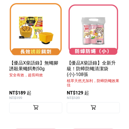
【優品X柴語錄】無蠅腳
【優品X柴語錄】全新升
誘殺果蠅餌劑50g
級！防蟑防蠅清潔袋
(小)-108張
安全有效，超長時效
植萃天然尤加利，防蟑防蠅效果
佳
NT$189 起
NT$129 起
NT$199
NT$139